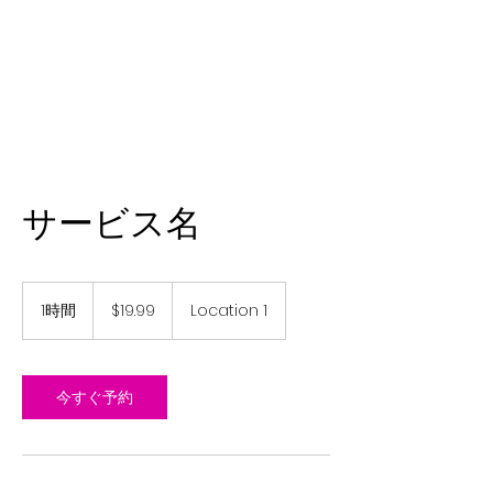
サービス名
19.99
米
1時間
1
$19.99
Location 1
ド
時
ル
今すぐ予約