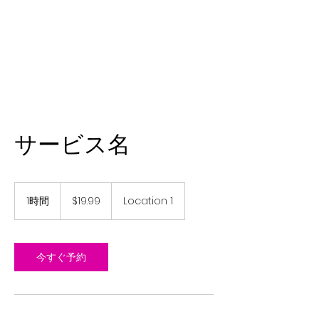
サービス名
19.99
米
1時間
1
$19.99
Location 1
ド
時
ル
今すぐ予約