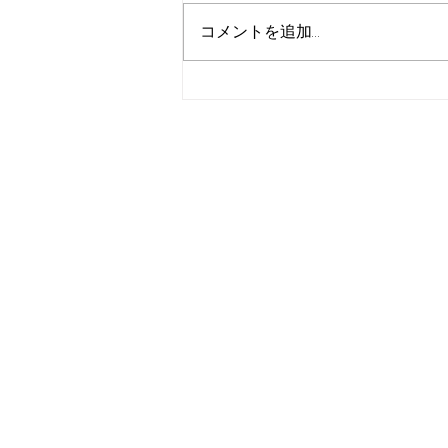
コメントを追加…
【1月31日】議員辞職しまし
た。県議選へ