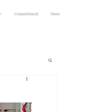
ト
Commitment
More